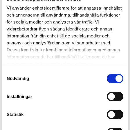
Vi använder enhetsidentifierare för att anpassa innehållet
Om radongas från marken kommer in i ett hus så
och annonserna till användarna, tillhandahålla funktioner
kan radongasvärdet bli högt, det högsta värdet som
för sociala medier och analysera vår trafik. Vi
jag varit med om i inomhusluften är 1500 Bq.
vidarebefordrar även sådana identifierare och annan
information från din enhet till de sociala medier och
annons- och analysföretag som vi samarbetar med.
Dessa kan i sin tur kombinera informationen med annan
information som du har tillhandahållit eller som de har
samlat in när du har använt deras tjänster.
Samtyckesval
Nödvändig
Blåbetong
Lättbetong (blåbetong) i byggnadsmaterial började
Inställningar
användas 1928 när de första bruken för tillverkning
av lättbetong startade.
Statistik
Blåbetong (lättbetongblock) hade många fördelar,