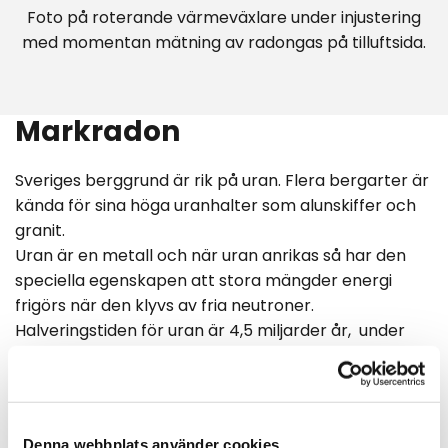
Foto på roterande värmeväxlare under injustering
med momentan mätning av radongas på tilluftsida.
Markradon
Sveriges berggrund är rik på uran. Flera bergarter är
kända för sina höga uranhalter som alunskiffer och
granit.
Uran är en metall och när uran anrikas så har den
speciella egenskapen att stora mängder energi
frigörs när den klyvs av fria neutroner.
Halveringstiden för uran är 4,5 miljarder år, under
sönderfallstiden bildas radium som har en
halveringstid på 1620 år och under den
sönderfallstiden bildas radongasen (Rn) med en
halveringstid på ca 4 dagar.
Denna webbplats använder cookies