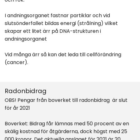
I andningsorganet fastnar partiklar och vid
slutsönderfallet bildas energi (strålning) vilket
skapar ett litet ärr på DNA-strukturen i
andningsorganet
Vid många ärr så kan det leda till cellförändring
(cancer).
Radonbidrag
OBS! Pengar från boverket till radonbidrag är slut
för år 2021
Boverket: Bidrag får lämnas med 50 procent av en
skälig kostnad för åtgärderna, dock högst med 25
000 kronor. Det aktuella anslaget för 2021 är 20