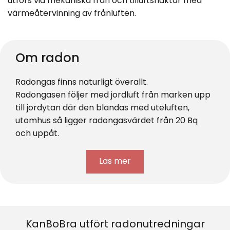
utförs via mekaniska från och tilluftsfläktar med
värmeåtervinning av frånluften.
Om radon
Radongas finns naturligt överallt.
Radongasen följer med jordluft från marken upp
till jordytan där den blandas med uteluften,
utomhus så ligger radongasvärdet från 20 Bq
och uppåt.
Läs mer
KanBoBra utfört radonutredningar