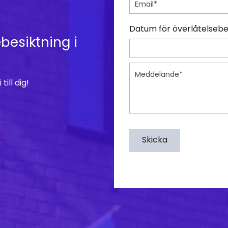
Datum för överlåtelsebe
besiktning i
ill dig!