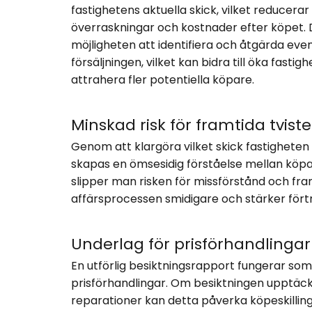
fastighetens aktuella skick, vilket reducera
överraskningar och kostnader efter köpet. D
möjligheten att identifiera och åtgärda even
försäljningen, vilket kan bidra till öka fas
attrahera fler potentiella köpare.
Minskad risk för framtida tviste
Genom att klargöra vilket skick fastigheten 
skapas en ömsesidig förståelse mellan köpar
slipper man risken för missförstånd och fram
affärsprocessen smidigare och stärker fört
Underlag för prisförhandlingar
En utförlig besiktningsrapport fungerar som 
prisförhandlingar. Om besiktningen upptäcke
reparationer kan detta påverka köpeskillinge