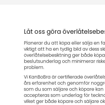
Låt oss göra överlåtelsebe
Planerar du att köpa eller sälja en f
viktigt att ha en tydlig bild av dess s
överlåtelsebesiktning ger både köpare 
beslutsunderlag och minimerar risk
problem.
Vi KanBoBra är certifierade överlåt
års erfarenhet och genomför noggra
som du som säljare och köpare kan 
accepteras som underlag för teckna
vilket ger både köpare och säljare ö