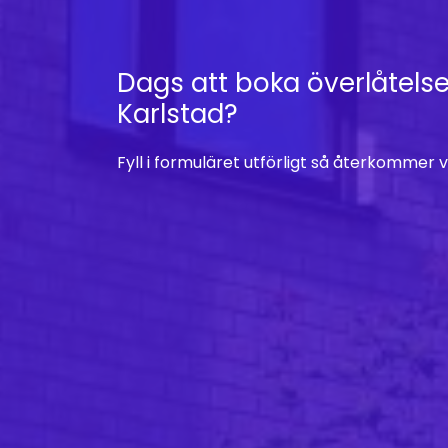
Dags att boka överlåtelse
Karlstad?
Fyll i formuläret utförligt så återkommer vi t