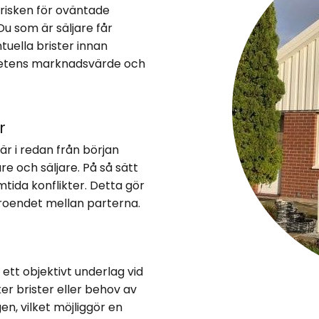
r risken för oväntade
u som är säljare får
tuella brister innan
tighetens marknadsvärde och
r
är i redan från början
e och säljare. På så sätt
tida konflikter. Detta gör
roendet mellan parterna.
ett objektivt underlag vid
r brister eller behov av
n, vilket möjliggör en