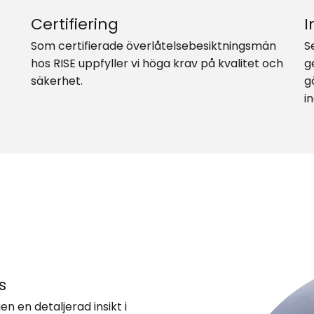
Certifiering
I
Som certifierade överlåtelsebesiktningsmän
S
hos RISE uppfyller vi höga krav på kvalitet och
g
säkerhet.
g
i
s
n en detaljerad insikt i