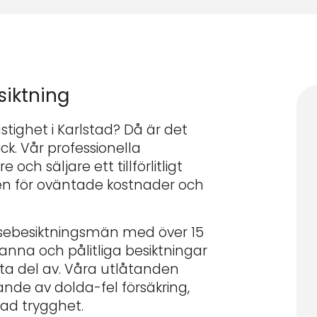
siktning
astighet i Karlstad? Då är det
kick. Vår professionella
och säljare ett tillförlitligt
en för oväntade kostnader och
elsebesiktningsmän med över 15
nna och pålitliga besiktningar
ta del av. Våra utlåtanden
nde av dolda-fel försäkring,
kad trygghet.