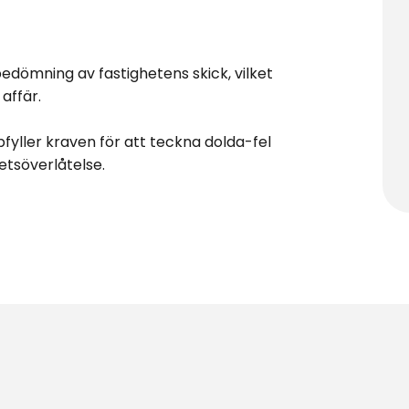
bedömning av fastighetens skick, vilket
 affär.
pfyller kraven för att teckna dolda-fel
hetsöverlåtelse.